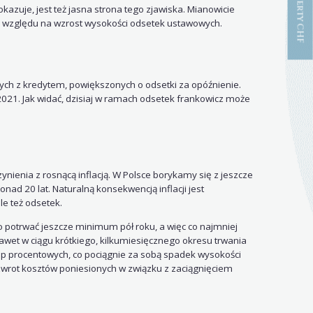
kazuje, jest też jasna strona tego zjawiska. Mianowicie
e względu na wzrost wysokości odsetek ustawowych.
nych z kredytem, powiększonych o odsetki za opóźnienie.
21. Jak widać, dzisiaj w ramach odsetek frankowicz może
zynienia z rosnącą inflacją. W Polsce borykamy się z jeszcze
ad 20 lat. Naturalną konsekwencją inflacji jest
e też odsetek.
 potrwać jeszcze minimum pół roku, a więc co najmniej
wet w ciągu krótkiego, kilkumiesięcznego okresu trwania
óp procentowych, co pociągnie za sobą spadek wysokości
wrot kosztów poniesionych w związku z zaciągnięciem