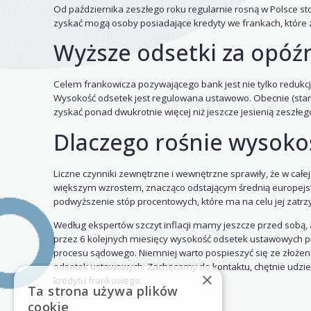
Od października zeszłego roku regularnie rosną w Polsce stop
zyskać mogą osoby posiadające kredyty we frankach, które 
Wyższe odsetki za opóź
Celem frankowicza pozywającego bank jest nie tylko redukcj
Wysokość odsetek jest regulowana ustawowo. Obecnie (stan
zyskać ponad dwukrotnie więcej niż jeszcze jesienią zeszłego
Dlaczego rośnie wysok
Liczne czynniki zewnętrzne i wewnętrzne sprawiły, że w całej
większym wzrostem, znacząco odstającym średnią europejską.
podwyższenie stóp procentowych, które ma na celu jej zatr
Według ekspertów szczyt inflacji mamy jeszcze przed sobą,
przez 6 kolejnych miesięcy wysokość odsetek ustawowych p
procesu sądowego. Niemniej warto pospieszyć się ze złożen
odsetek ustawowych. Zachęcamy do kontaktu, chętnie udzie
×
kredytu frankowego.
Ta strona używa plików
cookie