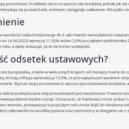
y procentowe. Przekłada się to na wyższe raty kredytów, jednak jak się o
zdecydują się pozwać bank, w którym zaciągnęły zadłużenie. Wszystko z
nienie
a wysokości salda kredytowego do 0, ale również zwrot płatności związa
 na 14.06.2022) wynoszą 11,50% wobec 5,6% początkiem października 20
 roku, a wiele wskazuje, że to nie koniec podwyżek.
ość odsetek ustawowych?
 Unii Europejskiej, a także w wielu innych krajach, od miesięcy mamy do c
 W maju inflacja wyniosła już 13,9%, co jest najwyższym wynikiem od pon
zymanie. Wyższe stopy procentowe to wyższe oprocentowanie kredytów, al
 a dalsze podwyższanie stóp procentowych jest nieuchronne. Powinno ono
rawdopodobnie będzie rosnąć. Oznacza to, że frankowicz może zyskać na
iem wniosku, ponieważ już w przyszłym roku może dojść do obniżenia st
limy odpowiedzi na wszelkie pytania oraz pomożemy w ubieganiu się o z