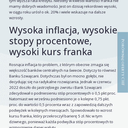
tym wyższa rata kredytu. Niestety w kwestii wartości franka nie
mamy dobrych wiadomości. Jest on dzisiaj rekordowo wysoki,
w ciągu roku urósł o ok. 20% i wiele wskazuje na dalsze
wzrosty.
Wysoka inflacja, wysokie
stopy procentowe,
Porównaj oferty CHF
wysoki kurs franka
Rosnąca inflacja to problem, z którym obecnie zmaga się
większość banków centralnych na świecie. Dotyczy to również
Banku Szwajcarii. Dotychczas był on mocno gołębi, nie
decydując się na radykalne rozwiązania. Jednak w czerwcu
2022 doszło do jastrzębiego zwrotu i Bank Szwajcarii
zdecydował o podniesieniu stóp procentowych o 0,5 pkt proc.
Natomiast we wrześniu podniesiono je o kolejne 0,75 pkt.
proc. do wartości 0,5 procenta wraz z zapowiedzią dalszych
podwyżek w kolejnych miesiącach. Spowodowało to wzrost
kursu franka, który przekroczył barierę 5 zł. Nic w tym
dziwnego, ponieważ każda podwyżka stóp procentowych to
wzmocnienie danej waluty.