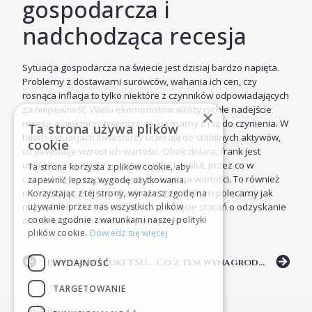
gospodarcza i
nadchodząca recesja
Sytuacja gospodarcza na świecie jest dzisiaj bardzo napięta.
Problemy z dostawami surowców, wahania ich cen, czy
rosnąca inflacja to tylko niektóre z czynników odpowiadających
za niepewność. Wielu ekonomistów wróży rychłe nadejście
×
recesji, a niektórzy twierdzą, że już mamy z nią do czynienia. W
Ta strona używa plików
takich sytuacjach inwestorzy uciekają do stabilnych aktywów,
cookie
co powoduje wzrost ich wartości. Obok dolara, frank jest
uważany za jedną z najpewniejszych walut, przez co w
Ta strona korzysta z plików cookie, aby
czasach kryzysu przeważnie zyskuje na wartości. To również
zapewnić lepszą wygodę użytkowania.
nie wróży nic dobrego frankowiczom, którym polecamy jak
Korzystając z tej strony, wyrażasz zgodę na
używanie przez nas wszystkich plików
najszybsze złożenie pozwu i rozpoczęcie starań o odzyskanie
cookie zgodnie z warunkami naszej polityki
od banku swoich środków pieniężnych.
plików cookie.
Dowiedz się więcej
Istotne wyroki TSUE już w październiku. Czy unieważnienie umowy będzie oznaczało otrzymanie mieszkania za darmo?
Co z tym wynagrodzeniem za korzystanie z kapitału?
WYDAJNOŚĆ
TARGETOWANIE