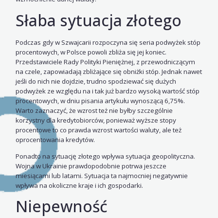
Słaba sytuacja złotego
Podczas gdy w Szwajcarii rozpoczyna się seria podwyżek stóp
procentowych, w Polsce powoli zbliża się jej koniec.
Przedstawiciele Rady Polityki Pieniężnej, z przewodniczącym
na czele, zapowiadają zbliżające się obniżki stóp. Jednak nawet
jeśli do nich nie dojdzie, trudno spodziewać się dużych
podwyżek ze względu na i tak już bardzo wysoką wartość stóp
procentowych, w dniu pisania artykułu wynoszącą 6,75%.
Warto zaznaczyć, że wzrost też nie byłby szczególnie
korzystny dla kredytobiorców, ponieważ wyższe stopy
procentowe to co prawda wzrost wartości waluty, ale też
oprocentowania kredytów.
Ponadto na sytuację złotego wpływa sytuacja geopolityczna.
Wojna w Ukrainie prawdopodobnie potrwa jeszcze
miesiącami lub latami. Sytuacja ta najmocniej negatywnie
wpływa na okoliczne kraje i ich gospodarki.
Niepewność