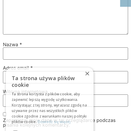
Nazwa
*
Adres email
*
×
Ta strona używa plików
cookie
Witryna internetowa
Ta strona korzysta z plików cookie, aby
zapewnić lepszą wygodę użytkowania.
Korzystając z tej strony, wyrażasz zgodę na
używanie przez nas wszystkich plików
cookie zgodnie z warunkami naszej polityki
Zapamiętaj moje dane w tej przeglądarce podczas
plików cookie.
Dowiedz się więcej
pisania kolejnych komentarzy.