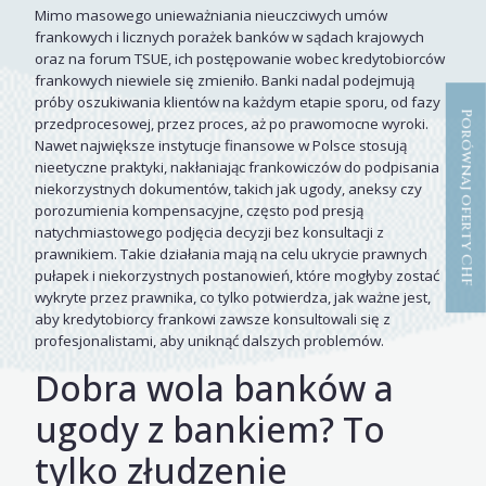
Mimo masowego unieważniania nieuczciwych umów
frankowych i licznych porażek banków w sądach krajowych
oraz na forum TSUE, ich postępowanie wobec kredytobiorców
frankowych niewiele się zmieniło. Banki nadal podejmują
próby oszukiwania klientów na każdym etapie sporu, od fazy
Porównaj oferty CHF
przedprocesowej, przez proces, aż po prawomocne wyroki.
Nawet największe instytucje finansowe w Polsce stosują
nieetyczne praktyki, nakłaniając frankowiczów do podpisania
niekorzystnych dokumentów, takich jak ugody, aneksy czy
porozumienia kompensacyjne, często pod presją
natychmiastowego podjęcia decyzji bez konsultacji z
prawnikiem. Takie działania mają na celu ukrycie prawnych
pułapek i niekorzystnych postanowień, które mogłyby zostać
wykryte przez prawnika, co tylko potwierdza, jak ważne jest,
aby kredytobiorcy frankowi zawsze konsultowali się z
profesjonalistami, aby uniknąć dalszych problemów.
Dobra wola banków a
ugody z bankiem? To
tylko złudzenie