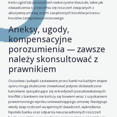
treści ugód lub porozumień niekorzystne klauzule, takie jak
oświadczenia o zrzeczeniu się roszczeń związanych z
abuzywną umową, w tym zasądzonych kosztów procesu i
kosztów zastępstwa procesowego.
Aneksy, ugody,
kompensacyjne
porozumienia — zawsze
należy skonsultować z
prawnikiem
Oszustwa i pułapki zastawiane przez banki na każdym etapie
sporu mogą skutecznie zniwelować jedynie doświadczone
kancelarie specjalizujące się w kredytach pseudowalutowych.
Konflikt z bankiem nie kończy się bowiem wraz z uzyskaniem
prawomocnego wyroku unieważniającego umowę. Następuje
wtedy etap rozliczeń wzajemnych świadczeń, wykreślenia
hipoteki banku oraz odparcia nieuzasadnionych roszczeń