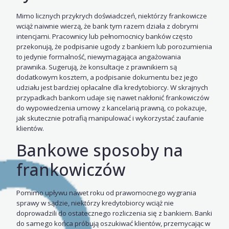
Mimo licznych przykrych doświadczeń, niektórzy frankowicze
wciąż naiwnie wierzą, że bank tym razem działa z dobrymi
intencjami. Pracownicy lub pełnomocnicy banków często
przekonują, że podpisanie ugody z bankiem lub porozumienia
to jedynie formalność, niewymagająca angażowania
prawnika. Sugerują, że konsultacje z prawnikiem są
dodatkowym kosztem, a podpisanie dokumentu bez jego
udziału jest bardziej opłacalne dla kredytobiorcy. W skrajnych
przypadkach bankom udaje się nawet nakłonić frankowiczów
do wypowiedzenia umowy z kancelarią prawną, co pokazuje,
jak skutecznie potrafią manipulować i wykorzystać zaufanie
klientów.
Bankowe sposoby na
frankowiczów
Pomimo upływu nawet roku od prawomocnego wygrania
sprawy w sądzie, niektórzy kredytobiorcy wciąż nie
doprowadzili do ostatecznego rozliczenia się z bankiem. Banki
do samego końca próbują oszukiwać klientów, przemycając w