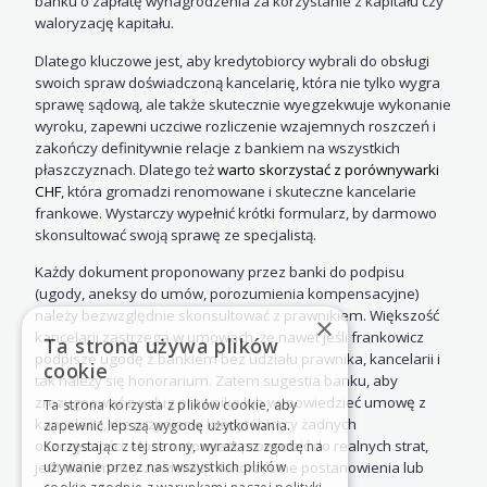
banku o zapłatę wynagrodzenia za korzystanie z kapitału czy
waloryzację kapitału.
Dlatego kluczowe jest, aby kredytobiorcy wybrali do obsługi
swoich spraw doświadczoną kancelarię, która nie tylko wygra
sprawę sądową, ale także skutecznie wyegzekwuje wykonanie
wyroku, zapewni uczciwe rozliczenie wzajemnych roszczeń i
zakończy definitywnie relacje z bankiem na wszystkich
płaszczyznach. Dlatego też
warto skorzystać z porównywarki
CHF
, która gromadzi renomowane i skuteczne kancelarie
frankowe. Wystarczy wypełnić krótki formularz, by darmowo
skonsultować swoją sprawę ze specjalistą.
Każdy dokument proponowany przez banki do podpisu
(ugody, aneksy do umów, porozumienia kompensacyjne)
należy bezwzględnie skonsultować z prawnikiem. Większość
×
kancelarii zastrzega w umowach, że nawet jeśli frankowicz
Ta strona używa plików
podpisze ugodę z bankiem bez udziału prawnika, kancelarii i
cookie
tak należy się honorarium. Zatem sugestia banku, aby
zrezygnować z usług prawnika lub wypowiedzieć umowę z
Ta strona korzysta z plików cookie, aby
kancelarią, nie przyniesie kredytobiorcy żadnych
zapewnić lepszą wygodę użytkowania.
oszczędności. Może natomiast prowadzić do realnych strat,
Korzystając z tej strony, wyrażasz zgodę na
używanie przez nas wszystkich plików
jeśli dokumenty zawierają niekorzystne postanowienia lub